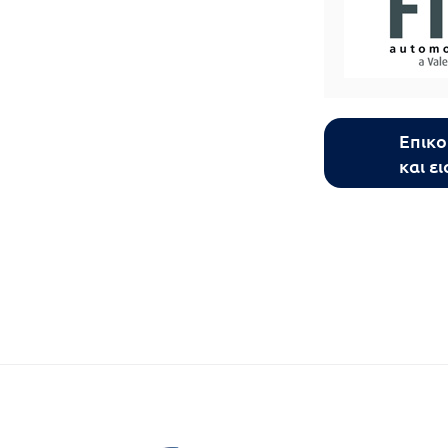
Επικο
και ε