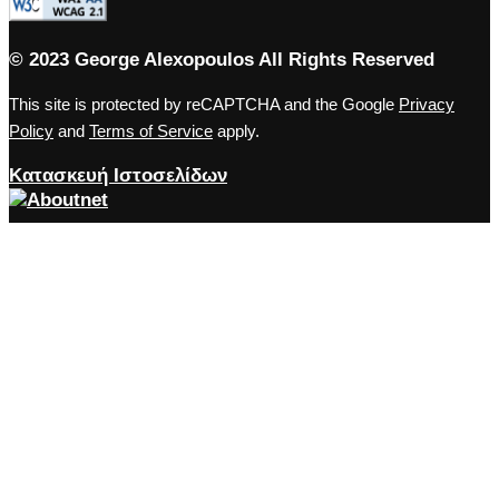
© 2023 George Alexopoulos All Rights Reserved
This site is protected by reCAPTCHA and the Google
Privacy
Policy
and
Terms of Service
apply.
Κατασκευή Ιστοσελίδων
Close the accessibility toolbar
Accessibility
zoom_out
Zoom out
zoom_in
Zoom in