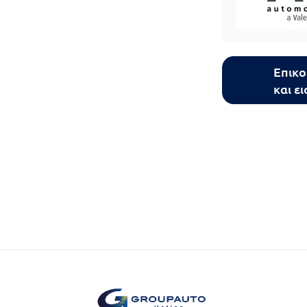
Επικο
και ε