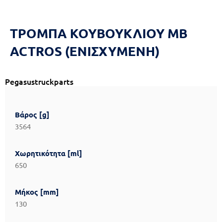
Reset
cached
all
options
ΤΡΟΜΠΑ ΚΟΥΒΟΥΚΛΙΟΥ ΜΒ
ACTROS (ΕΝΙΣΧΥΜΕΝΗ)
Pegasustruckparts
Βάρος [g]
3564
Χωρητικότητα [ml]
650
Μήκος [mm]
130