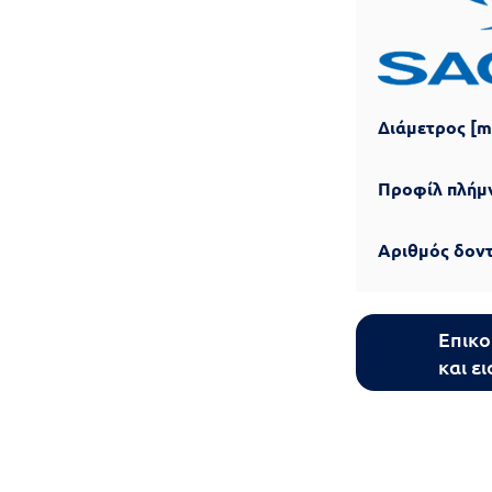
Διάμετρος [
Προφίλ πλήμ
Αριθμός δον
Επικο
και ε