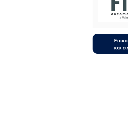
Επικο
και ε