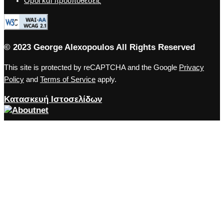
Όροι καi προϋποθέσεις
© 2023 George Alexopoulos All Rights Reserved
This site is protected by reCAPTCHA and the Google
Privacy
Policy
and
Terms of Service
apply.
Κατασκευή Ιστοσελίδων
Close the accessibility toolbar
Accessibility
zoom_out
Zoom out