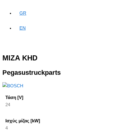
GR
EN
ΜΙΖΑ KHD
Pegasustruckparts
Τάση [V]
24
Ισχύς μίζας [kW]
4