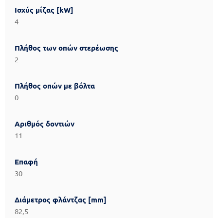
Reset
Ισχύς μίζας [kW]
cached
all
4
options
Πλήθος των οπών στερέωσης
2
Πλήθος οπών με βόλτα
0
Αριθμός δοντιών
11
Επαφή
30
Διάμετρος φλάντζας [mm]
82,5