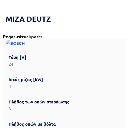
Reset
cached
all
options
ΜΙΖΑ DEUTZ
Pegasustruckparts
Τάση [V]
24
Ισχύς μίζας [kW]
4
Πλήθος των οπών στερέωσης
3
Πλήθος οπών με βόλτα