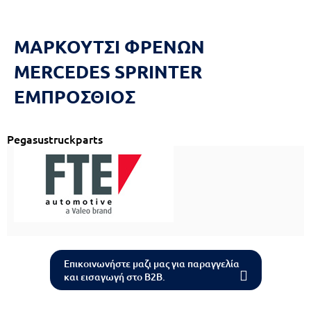
Reset
cached
all
options
ΜΑΡΚΟΥΤΣΙ ΦΡΕΝΩΝ
MERCEDES SPRINTER
ΕΜΠΡΟΣΘΙΟΣ
Pegasustruckparts
Επικοινωνήστε μαζι μας για παραγγελία
και εισαγωγή στο B2B.