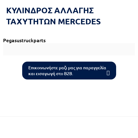
Reset
cached
ΚΥΛΙΝΔΡΟΣ ΑΛΛΑΓΗΣ
all
options
ΤΑΧΥΤΗΤΩΝ MERCEDES
Pegasustruckparts
Επικοινωνήστε μαζι μας για παραγγελία
και εισαγωγή στο B2B.