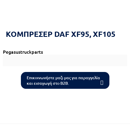
Reset
cached
all
options
ΚΟΜΠΡΕΣΕΡ DAF XF95, XF105
Pegasustruckparts
Επικοινωνήστε μαζι μας για παραγγελία
και εισαγωγή στο B2B.