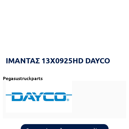
Reset
cached
all
options
ΙΜΑΝΤΑΣ 13X0925HD DAYCO
Pegasustruckparts