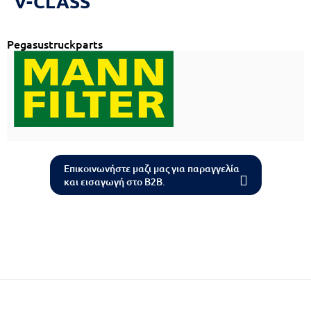
V-CLASS
Reset
cached
all
options
Pegasustruckparts
Επικοινωνήστε μαζι μας για παραγγελία
και εισαγωγή στο B2B.