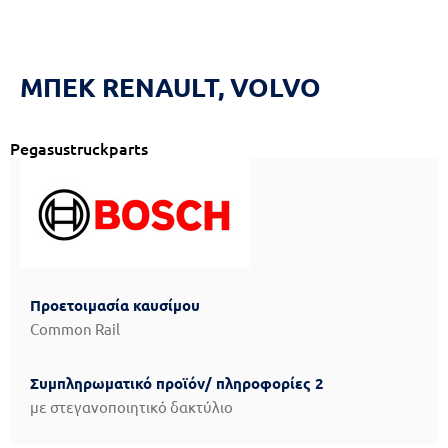
Reset
cached
all
options
ΜΠΕΚ RENAULT, VOLVO
Pegasustruckparts
Προετοιμασία καυσίμου
Common Rail
Συμπληρωματικό προϊόν/ πληροφορίες 2
με στεγανοποιητικό δακτύλιο