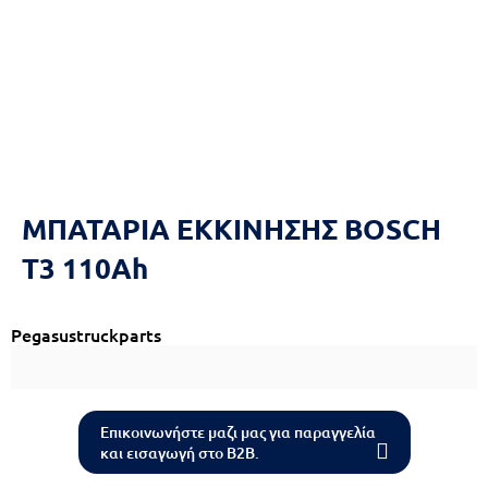
Reset
cached
all
options
ΜΠΑΤΑΡΙΑ ΕΚΚΙΝΗΣΗΣ BOSCH
T3 110Ah
Pegasustruckparts
Επικοινωνήστε μαζι μας για παραγγελία
και εισαγωγή στο B2B.