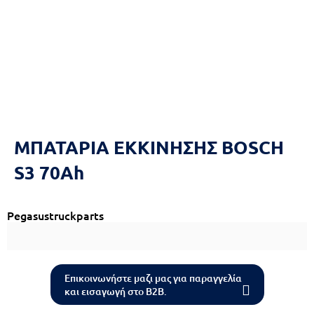
Reset
cached
all
options
ΜΠΑΤΑΡΙΑ ΕΚΚΙΝΗΣΗΣ BOSCH
S3 70Ah
Pegasustruckparts
Επικοινωνήστε μαζι μας για παραγγελία
και εισαγωγή στο B2B.