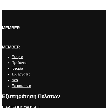
MEMBER
MEMBER
Εταιρία
Προϊόντα
Ιστορία
Συνεργάτες
Νέα
Επικοινωνία
Εξυπηρέτηση Πελατών
Γ. ΑΛΕΞΟΠΟΥΛΟΣ Α.Ε.