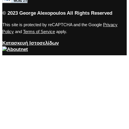
© 2023 George Alexopoulos All Rights Reserved
This site is protected by reCAPTCHA and the Google
Privacy
Policy
and
Terms of Service
apply.
Κατασκευή Ιστοσελίδων
Close the accessibility toolbar
Accessibility
zoom_out
Zoom out
zoom_in
Zoom in
remove_circle_outline
Decrease font