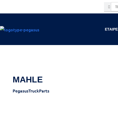
Μετάβαση
στο
περιεχόμενο
ΕΤΑΙΡΕ
MAHLE
PegasusTruckParts