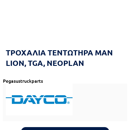
Reset
cached
all
options
ΤΡΟΧΑΛΙΑ ΤΕΝΤΩΤΗΡΑ MAN
LION, TGA, NEOPLAN
Pegasustruckparts