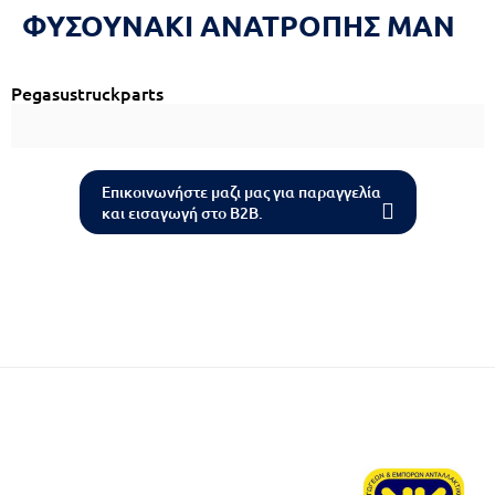
ΦΥΣΟΥΝΑΚΙ ΑΝΑΤΡΟΠΗΣ ΜΑΝ
Reset
cached
all
options
Pegasustruckparts
Επικοινωνήστε μαζι μας για παραγγελία
και εισαγωγή στο B2B.