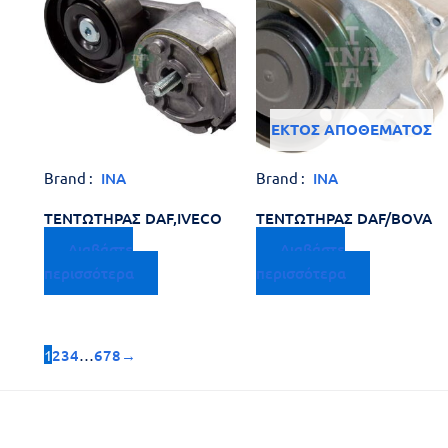
ΕΚΤΌΣ ΑΠΟΘΈΜΑΤΟΣ
Brand :
INA
Brand :
INA
ΤΕΝΤΩΤΗΡΑΣ DAF,IVECO
ΤΕΝΤΩΤΗΡΑΣ DAF/BOVA
Διαβάστε
Διαβάστε
περισσότερα
περισσότερα
1
2
3
4
…
6
7
8
→