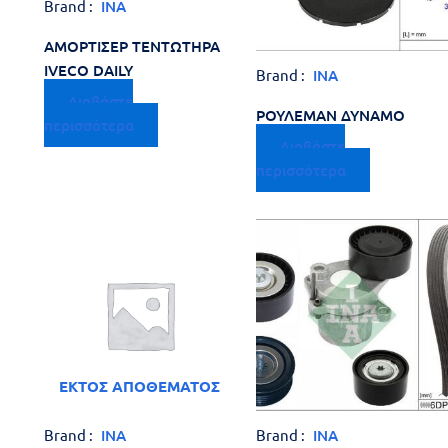
Brand :
INA
Reset
cached
all
ΑΜΟΡΤΙΣΕΡ ΤΕΝΤΩΤΗΡΑ
options
IVECO DAILY
Brand :
INA
Διαβάστε
ΡΟΥΛΕΜΑΝ ΔΥΝΑΜΟ
περισσότερα
Διαβάστε
περισσότερα
ΕΚΤΌΣ ΑΠΟΘΈΜΑΤΟΣ
Brand :
INA
Brand :
INA